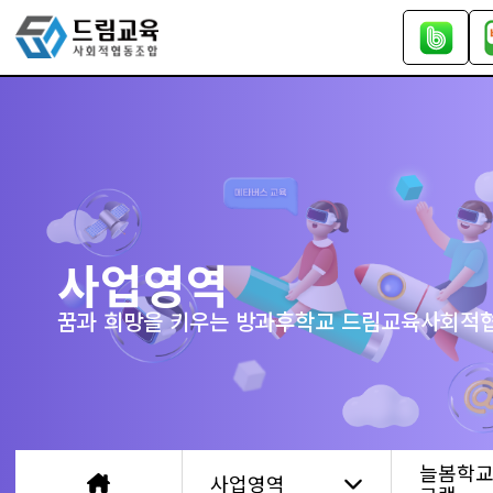
사업영역
꿈과 희망을 키우는 방과후학교 드림교육사회적
늘봄학교
사업영역