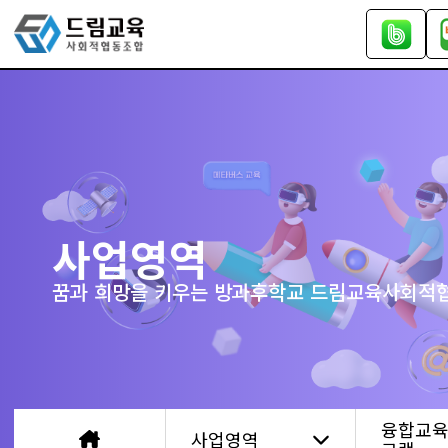
사업영역
꿈과 희망을 키우는 방과후학교 드림교육사회적
융합교육
사업영역