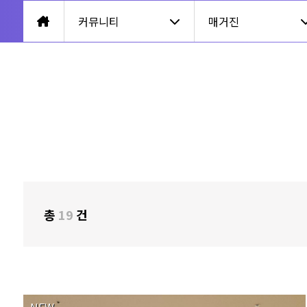
커뮤니티
매거진
총
19
건