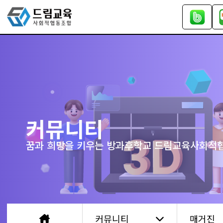
커뮤니티
꿈과 희망을 키우는 방과후학교 드림교육사회적
커뮤니티
매거진