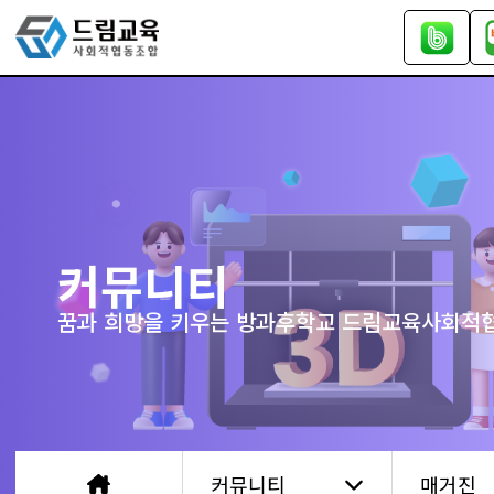
커뮤니티
꿈과 희망을 키우는 방과후학교 드림교육사회적
커뮤니티
매거진