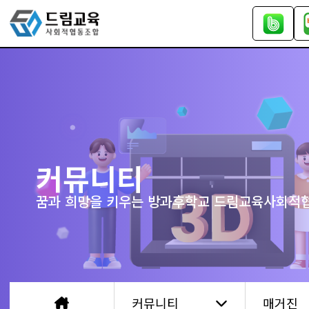
커뮤니티
꿈과 희망을 키우는 방과후학교 드림교육사회적
커뮤니티
매거진