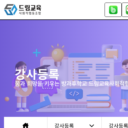
강사등록
꿈과 희망을 키우는 방과후학교 드림교육사회적
강사등록
강사등